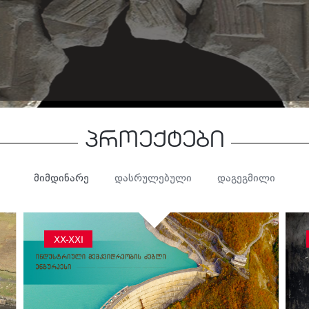
პროექტები
მიმდინარე
დასრულებული
დაგეგმილი
XX-XXI